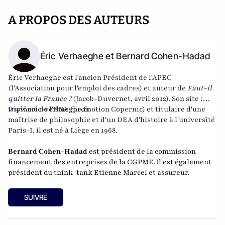
A PROPOS DES AUTEURS
Éric Verhaeghe et Bernard Cohen-Hadad
Éric Verhaeghe est l'ancien Président de l'APEC
(l'Association pour l'emploi des cadres) et auteur de
Faut-il
quitter la France ?
(Jacob-Duvernet, avril 2012). Son site :
www.eric-verhaeghe.fr
Diplômé de l'ENA (promotion Copernic) et titulaire d'une
maîtrise de philosophie et d'un DEA d'histoire à l'université
Paris-I, il est né à Liège en 1968.
Bernard Cohen-Hadad
est
président de la commission
financement des entreprises de la CGPME.
Il est également
président du think-tank Etienne Marcel et assureur.
SUIVRE