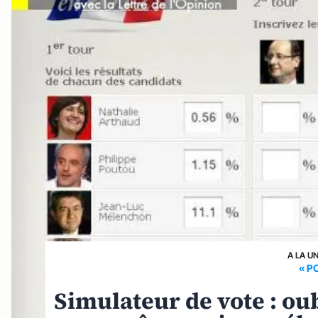
A LA U
« P
Simulateur de vote : oub