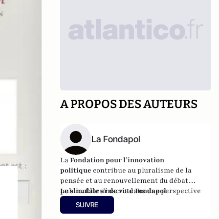
A PROPOS DES AUTEURS
La Fondapol
La
Fondation pour l’innovation
politique
contribue au pluralisme de la
pensée et au renouvellement du débat
public. Elle s’inscrit dans une perspective
Le simulateur de vote Fondapol
libérale, progressiste et européenne.
SUIVRE