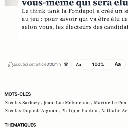
vous-même qui sera él
Le think tank la Fondapol a créé un s
au jeu : pour savoir qui va être élu 
selon vous, les électeurs des candidat
Aa
100%
Écoutez cet article
0:00min
Aa
MOTS-CLES
Nicolas Sarkozy ,
Jean-Luc Mélenchon ,
Marine Le Pen 
Nicolas Dupont-Aignan ,
Philippe Poutou ,
Nathalie Ar
THEMATIQUES