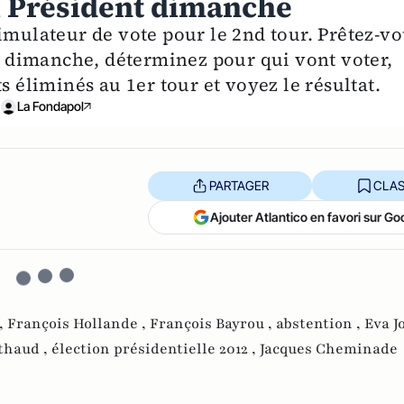
u Président dimanche
imulateur de vote pour le 2nd tour. Prêtez-v
ce dimanche, déterminez pour qui vont voter,
s éliminés au 1er tour et voyez le résultat.
La Fondapol
PARTAGER
CLAS
Ajouter Atlantico en favori sur Go
,
François Hollande ,
François Bayrou ,
abstention ,
Eva Jo
thaud ,
élection présidentielle 2012 ,
Jacques Cheminade