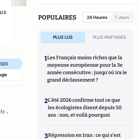
ous
POPULAIRES
24 Heures
7 Jours
PLUS LUS
PLUS PARTAGES
1
Les Français moins riches que la
SER
moyenne européenne pour la 3e
année consécutive : jusqu'où ira le
ogle
grand déclassement ?
2
L’été 2026 confirme tout ce que
les écologistes disent depuis 50
ly ,
ans : non, et voilà pourquoi
3
Répression en Iran : ce qui s'est