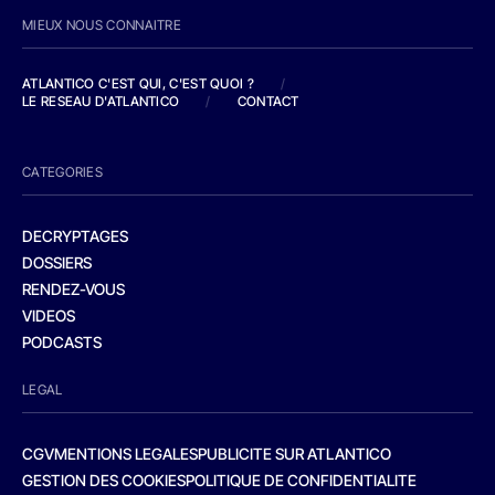
MIEUX NOUS CONNAITRE
ATLANTICO C'EST QUI, C'EST QUOI ?
/
LE RESEAU D'ATLANTICO
/
CONTACT
CATEGORIES
DECRYPTAGES
DOSSIERS
RENDEZ-VOUS
VIDEOS
PODCASTS
LEGAL
CGV
MENTIONS LEGALES
PUBLICITE SUR ATLANTICO
GESTION DES COOKIES
POLITIQUE DE CONFIDENTIALITE