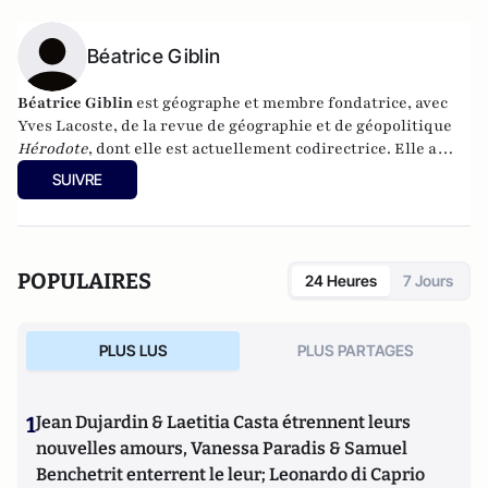
Béatrice Giblin
Béatrice Giblin
est géographe et membre fondatrice, avec
Yves Lacoste, de la revue de géographie et de géopolitique
Hérodote
, dont elle est actuellement codirectrice. Elle a
fondé, en 2002, l’Institut français de géopolitique,
SUIVRE
université Paris-VIII.
POPULAIRES
24 Heures
7 Jours
PLUS LUS
PLUS PARTAGES
1
Jean Dujardin & Laetitia Casta étrennent leurs
nouvelles amours, Vanessa Paradis & Samuel
Benchetrit enterrent le leur; Leonardo di Caprio