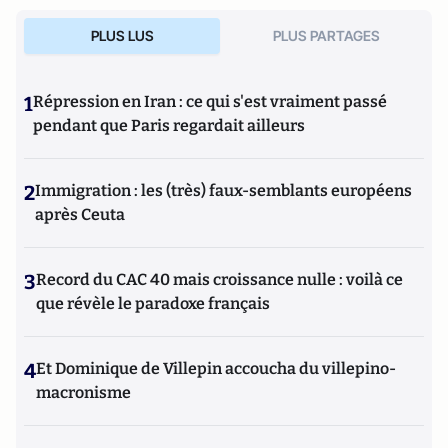
Projet: La stratégie de conquête et d'infiltration des frères
PLUS LUS
PLUS PARTAGES
musulmans en France et dans le monde
(Editions de
L'Artilleur).
1
Répression en Iran : ce qui s'est vraiment passé
pendant que Paris regardait ailleurs
2
Immigration : les (très) faux-semblants européens
après Ceuta
3
Record du CAC 40 mais croissance nulle : voilà ce
que révèle le paradoxe français
4
Et Dominique de Villepin accoucha du villepino-
macronisme