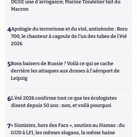
d’attaques subversives contre les entreprises - Théorie et
DGSE une d'arrogance; Marine Tondelier fait du
pratique de la contre ingérence économique », paru chez
Macron
CHIRON. Egalement l'auteur du chapitre cinq sur « la
protection de l'information en ligne » du « Manuel
d'intelligence économique » paru en 2020 aux Presses
4
Apologie du terrorisme et du viol, antisémite : Boro
Universitaires de France (PUF).
700, le chanteur à cagoule de l’un des tubes de l’été
2026
5
Bons baisers de Russie ? Voilà ce qui se cache
derrière les attaques aux drones à l'aéroport de
Leipzig
6
L’été 2026 confirme tout ce que les écologistes
disent depuis 50 ans : non, et voilà pourquoi
7
« Sionistes, hors des Facs », soutien au Hamas : du
GUD à LFI, les mêmes slogans, la même haine