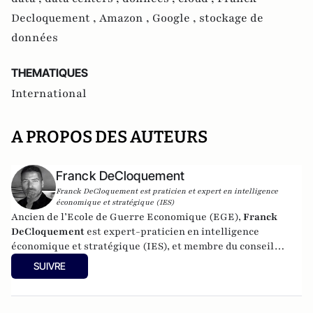
Decloquement ,
Amazon ,
Google ,
stockage de
données
THEMATIQUES
International
A PROPOS DES AUTEURS
Franck DeCloquement
Franck DeCloquement est praticien et expert en intelligence
économique et stratégique (IES)
Ancien de l’Ecole de Guerre Economique (EGE),
Franck
DeCloquement
est expert-praticien en intelligence
économique et stratégique (IES), et membre du conseil
scientifique de l’Institut d’Études de Géopolitique
SUIVRE
Appliquée - EGA. Il intervient comme conseil en appui aux
directions d'entreprises implantées en France et à
l'international, dans des environnements concurrentiels et