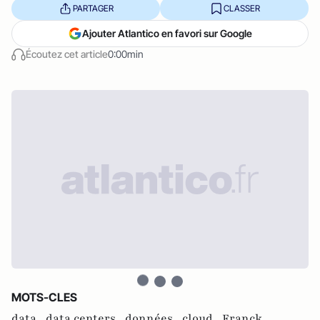
PARTAGER
CLASSER
Ajouter Atlantico en favori sur Google
Écoutez cet article
0:00min
MOTS-CLES
data ,
data centers ,
données ,
cloud ,
Franck