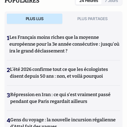
POPULAIRES
24 Heures
7 Jours
PLUS LUS
PLUS PARTAGES
1
Les Français moins riches que la moyenne
européenne pour la 3e année consécutive : jusqu'où
ira le grand déclassement ?
2
L’été 2026 confirme tout ce que les écologistes
disent depuis 50 ans : non, et voilà pourquoi
3
Répression en Iran : ce qui s'est vraiment passé
pendant que Paris regardait ailleurs
4
Gens du voyage : la nouvelle incursion régalienne
d'Attal fait des vagues