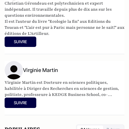
Christian Gérondeau est polytechnicien et expert
indépendant. Il travaille depuis plus de dix ans sur les
questions environnementales.
Il est l'auteur du livre "
Ecologie la fin
" aux Editions du
Toucan et "
L'air est pur à Paris: mais personne ne le sait!
" aux
éditions de L'Artilleur.
SUIVRE
Virginie Martin
Virginie Martin est Docteure en sciences politiques,
habilitée à Diriger des Recherches en sciences de gestion,
politiste, professeure à KEDGE Business School, co-
responsable du comité scientifique de la Revue Politique et
SUIVRE
Parlementaire.