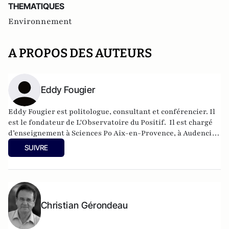
THEMATIQUES
Environnement
A PROPOS DES AUTEURS
Eddy Fougier
Eddy Fougier est politologue, consultant et conférencier. Il
est le fondateur de L'Observatoire du Positif.
Il est chargé
d’enseignement à Sciences Po Aix-en-Provence, à Audencia
Business School (Nantes) et à l’Institut supérieur de
SUIVRE
formation au journalisme (ISFJ, Paris).
Christian Gérondeau