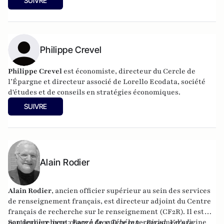
SUIVRE
Philippe Crevel
Philippe Crevel
est économiste, directeur du Cercle de
l’Épargne et directeur associé de
Lorello Ecodata
, société
d'études et de conseils en stratégies économiques.
SUIVRE
Alain Rodier
Alain Rodier
, ancien officier supérieur au sein des services
de renseignement français, est directeur adjoint du
Centre
français de recherche sur le renseignement
(CF2R). Il est
particulièrement chargé de suivre le terrorisme d’origine
Son dernier livre :
Face à face Téhéran - Riyad. Vers la