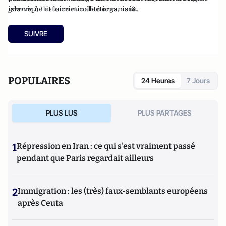
islamique et la criminalité organisée.
guerre ?
, Histoire et collections, 2018.
SUIVRE
POPULAIRES
24 Heures
7 Jours
PLUS LUS
PLUS PARTAGES
1
Répression en Iran : ce qui s'est vraiment passé
pendant que Paris regardait ailleurs
2
Immigration : les (très) faux-semblants européens
après Ceuta