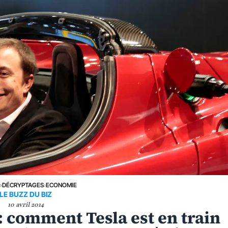
E
›
DÉCRYPTAGES
›
ECONOMIE
LE BUZZ DU BIZ
10 avril 2014
 comment Tesla est en train