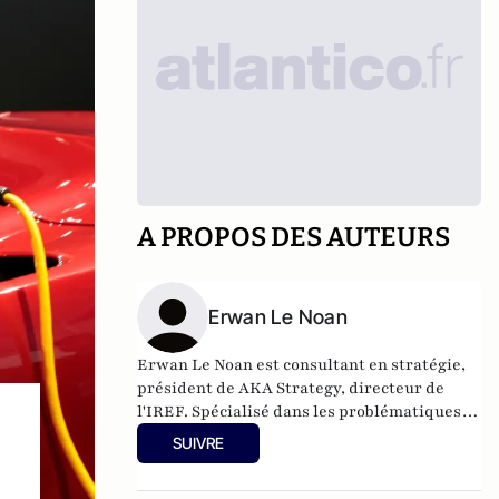
A PROPOS DES AUTEURS
Erwan Le Noan
Erwan Le Noan est consultant en stratégie,
président de AKA Strategy, directeur de
l'IREF. Spécialisé dans les problématiques
de régulation et de stratégies d'influence, il
SUIVRE
a enseigné le droit et l'économie à Sciences
Po et Assas. Il est également membre de la