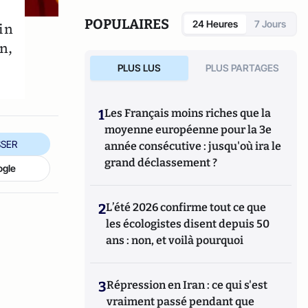
Fondapol et auteur de plusieurs ouvrages.
POPULAIRES
24 Heures
7 Jours
in
n,
PLUS LUS
PLUS PARTAGES
1
Les Français moins riches que la
moyenne européenne pour la 3e
SER
année consécutive : jusqu'où ira le
grand déclassement ?
ogle
2
L’été 2026 confirme tout ce que
les écologistes disent depuis 50
ans : non, et voilà pourquoi
3
Répression en Iran : ce qui s'est
vraiment passé pendant que