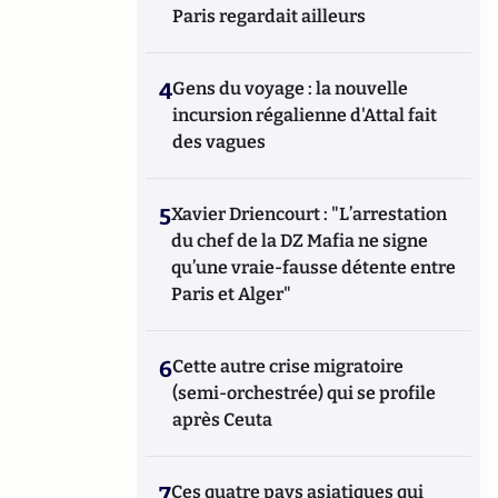
Paris regardait ailleurs
4
Gens du voyage : la nouvelle
incursion régalienne d'Attal fait
des vagues
5
Xavier Driencourt : "L’arrestation
du chef de la DZ Mafia ne signe
qu’une vraie-fausse détente entre
Paris et Alger"
6
Cette autre crise migratoire
(semi-orchestrée) qui se profile
après Ceuta
7
Ces quatre pays asiatiques qui