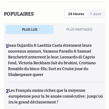
retentissement. Auteur d’une dizaine d’ouvrages, son
dernier livre, « La Pieuvre de Téhéran » (Cerf, 2025), révèle
POPULAIRES
24 Heures
7 Jours
les ingérences et les réseaux d’espionnage de la République
islamique d’Iran en France et en Europe. Il intervient
régulièrement sur les ondes d’Europe 1, Sud Radio, LCI et
PLUS LUS
PLUS PARTAGES
CNews, pour parler du Moyen-Orient et de l’Iran. Il est
diplômé en géopolitique et relations internationales (IEP).
1
Jean Dujardin & Laetitia Casta étrennent leurs
nouveaux amours, Vanessa Paradis & Samuel
Benchetrit enterrent le leur; Leonardo di Caprio
fond, Victoria Beckham fait du brukini, Cristiano
Ronaldo du bisco-fils; Suri ex Cruise joue du
Shakespeare queer
2
Les Français moins riches que la moyenne
européenne pour la 3e année consécutive : jusqu'où
ira le grand déclassement ?