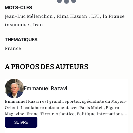
MOTS-CLES
Jean-Luc Mélenchon ,
Rima Hassan ,
LFI ,
la France
insoumise ,
Iran
THEMATIQUES
France
A PROPOS DES AUTEURS
Emmanuel Razavi
Emmanuel Razavi est grand reporter, spécialiste du Moyen-
Orient. Il collabore notamment avec Paris Match, Figaro-
Magazine, Franc-Tireur, Atlantico, Politique Internationale,
Écran de Veille et Valeurs Actuelles. Il a réalisé plusieurs
SUIVRE
documentaires sur les groupes islamistes au Moyen-Orient,
diffusés sur Arte, Planète et M6, qui ont eu un large