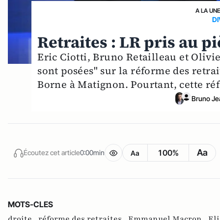
A LA UN
DI
Retraites : LR pris au p
Eric Ciotti, Bruno Retailleau et Oliv
sont posées" sur la réforme des retrai
Borne à Matignon. Pourtant, cette réf
Bruno Je
Aa
100%
Écoutez cet article
0:00min
Aa
MOTS-CLES
droite ,
réforme des retraites ,
Emmanuel Macron ,
El