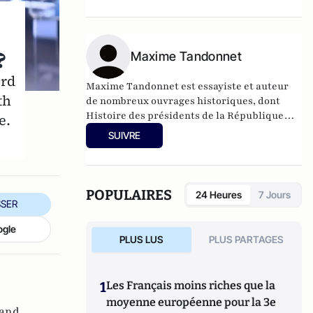
Descartes & Cie.
?
Maxime Tandonnet
ord
Maxime Tandonnet est essayiste et auteur
th
de nombreux ouvrages historiques, dont
Histoire des présidents de la République
e.
Perrin 2013, et André Tardieu, l'Incompris,
SUIVRE
Perrin 2019.
POPULAIRES
24 Heures
7 Jours
SER
ogle
PLUS LUS
PLUS PARTAGES
1
Les Français moins riches que la
moyenne européenne pour la 3e
and ,