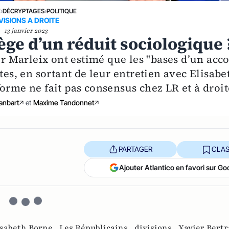
E
›
DÉCRYPTAGES
›
POLITIQUE
VISIONS A DROITE
13 janvier 2023
iège d’un réduit sociologique 
ier Marleix ont estimé que les "bases d’un acc
tes, en sortant de leur entretien avec Elisabe
orme ne fait pas consensus chez LR et à droit
anbart
et
Maxime Tandonnet
PARTAGER
CLAS
Ajouter Atlantico en favori sur Go
isabeth Borne ,
Les Républicains ,
divisions ,
Xavier Bertr