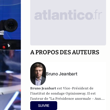
A PROPOS DES AUTEURS
Bruno Jeanbart
Bruno Jeanbart
est Vice-Président de
l'institut de sondage Opinionway. Il est
l'auteur de "La Présidence anormale – Aux
racines de l’élection d’Emmanuel Macron",
SUIVRE
mars 2018, éditions Cent Mille Milliards /