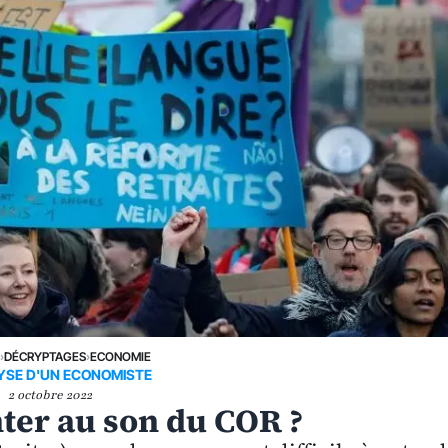
E
›
DÉCRYPTAGES
›
ECONOMIE
YSE D'UN ECONOMISTE
2 octobre 2022
enter au son du COR ?