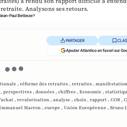
raites) a rendu son rapport difficile à entend
 retraite. Analysons ses retours.
Jean-Paul Betbeze
PARTAGER
CLAS
Ajouter Atlantico en favori sur Go
tionale ,
réforme des retraites ,
retraites ,
manifestation
 ,
perspectives ,
données ,
chiffres ,
Economie ,
statistiqu
'achat ,
revalorisation ,
analyse ,
choix ,
rapport ,
COR ,
C
Emmanuel Macron ,
europe ,
Union Européenne ,
Bruno L