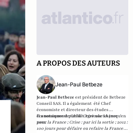
A PROPOS DES AUTEURS
Jean-Paul Betbeze
Jean-Paul Betbeze
est président de Betbeze
Conseil SAS. Il a également été Chef
économiste et directeur des études
économiques de Crédit Agricole SA jusqu'en
Il a notamment publié
Crise une chance
2012.
pour la France
;
Crise : par ici la sortie
;
2012 :
100 jours pour défaire ou refaire la France
,