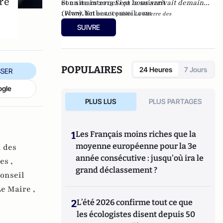
re
et en mars 2013
Son site internet est le suivant
Si ça nous arrivait demain...
(Plon). En
:
www.betbezeconseil.com
2016, il publie
La Guerre des
et en 2017 "La
Mondialisations
, aux éditions
Economica
SUIVRE
France, ce malade imaginaire" chez le même
éditeur.
POPULAIRES
24 Heures
7 Jours
SER
ogle
PLUS LUS
PLUS PARTAGES
1
Les Français moins riches que la
moyenne européenne pour la 3e
 des
année consécutive : jusqu'où ira le
es ,
grand déclassement ?
onseil
e Maire ,
2
L’été 2026 confirme tout ce que
les écologistes disent depuis 50