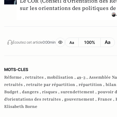
Le COR (Conseil d'Orientation des Ret
sur les orientations des politiques de
Aa
100%
Écoutez cet article
0:00min
Aa
MOTS-CLES
Réforme ,
retraites ,
mobilisation ,
49-3 ,
Assemblée Na
retraités ,
retraite par répartition ,
répartition ,
bilan
Budget ,
dangers ,
risques ,
surendettement ,
pouvoir d
d'orientations des retraites ,
gouvernement ,
France ,
Elisabeth Borne