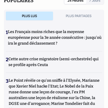
POPULAIRES
24 Heures
7 Jours
PLUS LUS
PLUS PARTAGES
1
Les Français moins riches que la moyenne
européenne pour la 3e année consécutive : jusqu'où
ira le grand déclassement ?
2
Cette autre crise migratoire (semi-orchestrée) qui
se profile après Ceuta
3
Le Point révèle ce qu'on sniffe à l'Elysée, Marianne
que Xavier Niel hacke l'Etat; Le Nobel de la Paix
russe donne une leçon de courage, l'ex PM
australien une leçon de réalisme sur la Chine, la
DGSE une d'arrogance; Marine Tondelier fait du