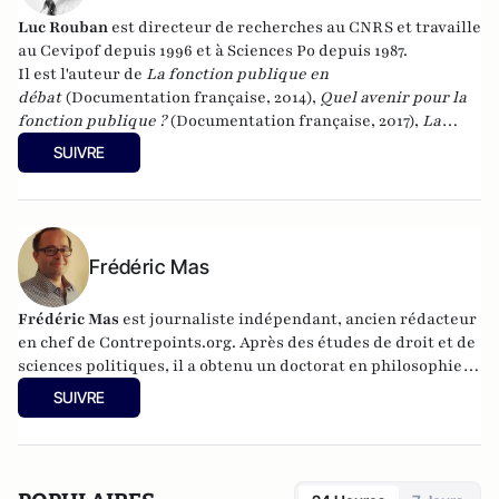
Luc Rouban
est directeur de recherches au CNRS et travaille
au Cevipof depuis 1996 et à Sciences Po depuis 1987.
Il est l'auteur de
La fonction publique en
débat
(Documentation française, 2014),
Quel avenir pour la
fonction publique ?
(Documentation française, 2017),
La
démocratie représentative est-elle en crise ?
SUIVRE
(Documentation française, 2018) et
Le paradoxe du
macronisme
(Les Presses de Sciences po, 2018) et
La matière
noire de la démocratie
(Les Presses de Sciences Po, 2019),
"
Quel avenir pour les maires ?
" à la Documentation française
(2020). Il a publié en 2022
Les raisons de la défiance
aux
Frédéric Mas
Presses de Sciences Po. Il a également publié en 2022
La
vraie victoire du RN
aux Presses de Sciences Po. En 2024, il a
Frédéric Mas
est journaliste indépendant, ancien rédacteur
publié
Les racines sociales de la violence politique
aux
en chef de Contrepoints.org. Après des études de droit et de
éditions de l'Aube.
sciences politiques, il a obtenu un doctorat en philosophie
politique (Sorbonne-Universités).
SUIVRE