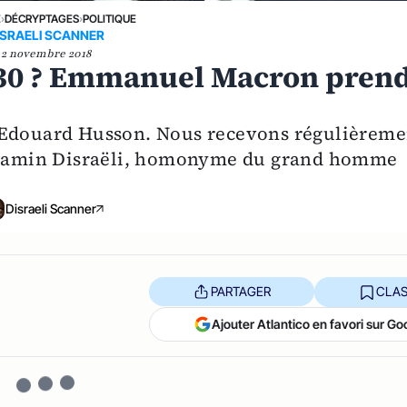
E
›
DÉCRYPTAGES
›
POLITIQUE
ISRAELI SCANNER
2 novembre 2018
 30 ? Emmanuel Macron pren
r Edouard Husson. Nous recevons régulièreme
Benjamin Disraëli, homonyme du grand homme
Disraeli Scanner
PARTAGER
CLAS
Ajouter Atlantico en favori sur Go