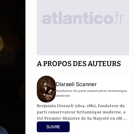
A PROPOS DES AUTEURS
Disraeli Scanner
Fondateur du parti conservateur britannique
moderne
Benjamin Disraeli (1804-1881), fondateur du
parti conservateur britannique moderne, a
été Premier Ministre de Sa Majesté en 1868
puis entre 1874 et 1880. Aussi avons-nous été
SUIVRE
quelque peu surpris de recevoir, depuis