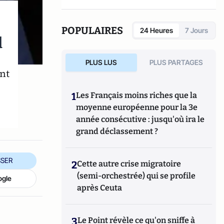
quelques semaines, des "lettres de Londres"
signées par un homonyme du grand homme
d'Etat. L'intérêt des informations et des
POPULAIRES
24 Heures
7 Jours
d
analyses a néanmoins convaincus
l'historien Edouard Husson de publier les
textes reçus au moment où se dessine, en
PLUS LUS
PLUS PARTAGES
France et dans le monde, un nouveau clivage
nt
politique, entre "conservateurs" et
"libéraux". Peut être suivi aussi
1
Les Français moins riches que la
sur
@Disraeli1874
moyenne européenne pour la 3e
année consécutive : jusqu'où ira le
grand déclassement ?
SER
2
Cette autre crise migratoire
(semi-orchestrée) qui se profile
ogle
après Ceuta
3
Le Point révèle ce qu'on sniffe à