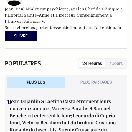
Jean-Paul Mialet est psychiatre, ancien Chef de Clinique à
l’Hôpital Sainte-Anne et Directeur d’enseignement à
l’Université Paris V.
Ses recherches portent essentiellement sur l'attention, la
douleur, et dernièrement, la différence des sexes.
SUIVRE
Ses travaux l'ont mené à écrire deux livres (
L'attention
,
PUF;
Sex aequo
,
le quiproquo des sexes
, Albin Michel) et de
nombreux articles dans des revues scientifiques. En 2018, il
a publié le livre
L'amour à l'épreuve du temps
(Albin-
POPULAIRES
24 Heures
7 Jours
Michel).
PLUS LUS
PLUS PARTAGES
1
Jean Dujardin & Laetitia Casta étrennent leurs
nouveaux amours, Vanessa Paradis & Samuel
Benchetrit enterrent le leur; Leonardo di Caprio
fond, Victoria Beckham fait du brukini, Cristiano
Ronaldo du bisco-fils; Suri ex Cruise joue du