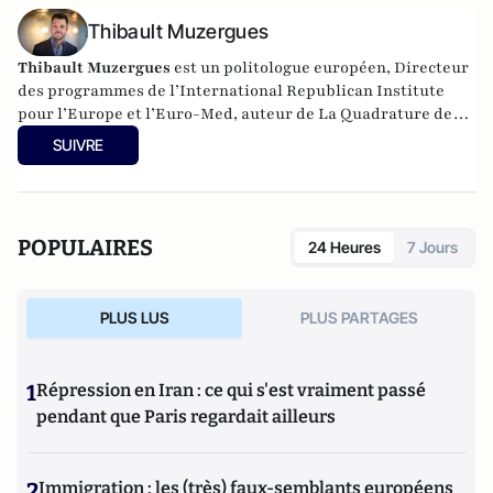
Thibault Muzergues
Thibault Muzergues
est un politologue européen, Directeur
des programmes de l’International Republican Institute
pour l’Europe et l’Euro-Med, auteur de La Quadrature des
classes (2018, Marque belge)
et Europe Champ de
SUIVRE
Bataille
(2021, Le Bord de l'Eau).
POPULAIRES
24 Heures
7 Jours
PLUS LUS
PLUS PARTAGES
1
Répression en Iran : ce qui s'est vraiment passé
pendant que Paris regardait ailleurs
2
Immigration : les (très) faux-semblants européens