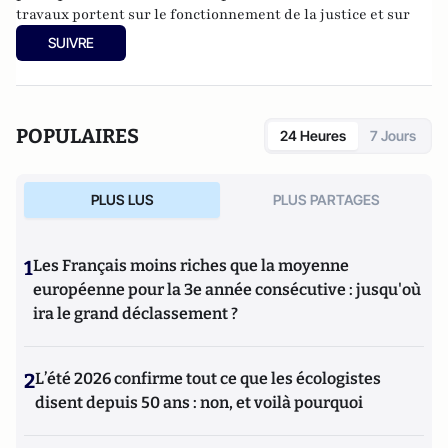
travaux portent sur le fonctionnement de la justice et sur
l’intervention sociale dans le champ familial. Il anime le site
SUIVRE
benoitbastard.com
.
POPULAIRES
24 Heures
7 Jours
PLUS LUS
PLUS PARTAGES
1
Les Français moins riches que la moyenne
européenne pour la 3e année consécutive : jusqu'où
ira le grand déclassement ?
2
L’été 2026 confirme tout ce que les écologistes
disent depuis 50 ans : non, et voilà pourquoi