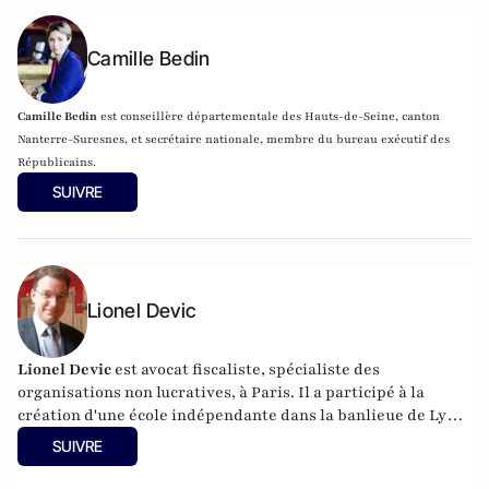
Camille Bedin
Camille Bedin
est conseillère départementale des Hauts-de-Seine, canton
Nanterre-Suresnes, et secrétaire nationale, membre du bureau exécutif des
Républicains.
SUIVRE
Lionel Devic
Lionel Devic
est avocat fiscaliste, spécialiste des
organisations non lucratives, à Paris. Il a participé à la
création d'une école indépendante dans la banlieue de Lyon.
Pour insuffler un renouveau éducatif en France, il co-fonde
SUIVRE
la Fondation pour l'école en 2007 et en devient le Président
en 2010.