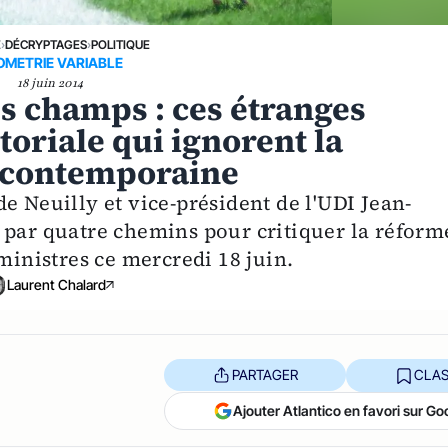
E
›
DÉCRYPTAGES
›
POLITIQUE
OMETRIE VARIABLE
18 juin 2014
des champs : ces étranges
toriale qui ignorent la
 contemporaine
e Neuilly et vice-président de l'UDI Jean-
 par quatre chemins pour critiquer la réform
ministres ce mercredi 18 juin.
Laurent Chalard
PARTAGER
CLAS
Ajouter Atlantico en favori sur Go