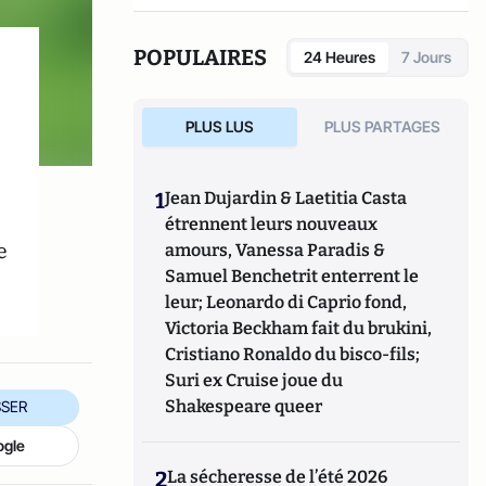
POPULAIRES
24 Heures
7 Jours
PLUS LUS
PLUS PARTAGES
1
Jean Dujardin & Laetitia Casta
étrennent leurs nouveaux
e
amours, Vanessa Paradis &
Samuel Benchetrit enterrent le
leur; Leonardo di Caprio fond,
Victoria Beckham fait du brukini,
Cristiano Ronaldo du bisco-fils;
Suri ex Cruise joue du
Shakespeare queer
SER
ogle
2
La sécheresse de l’été 2026