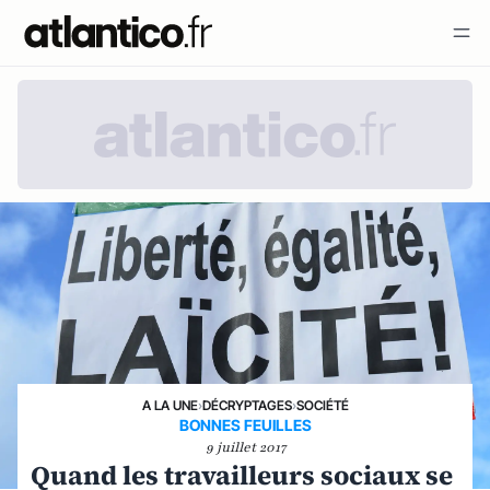
A LA UNE
›
DÉCRYPTAGES
›
SOCIÉTÉ
BONNES FEUILLES
9 juillet 2017
Quand les travailleurs sociaux se