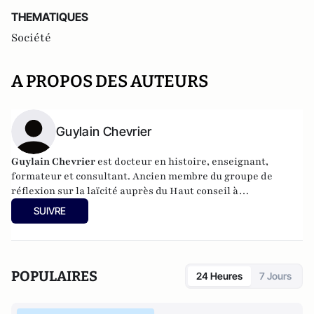
THEMATIQUES
Société
A PROPOS DES AUTEURS
Guylain Chevrier
Guylain Chevrier
est docteur en histoire, enseignant,
formateur et consultant. Ancien membre du groupe de
réflexion sur la laïcité auprès du Haut conseil à
l’intégration. Dernier ouvrage :
Laïcité, émancipation et
SUIVRE
travail social,
L’Harmattan, sous la direction de Guylain
Chevrier, juillet 2017, 270 pages.
POPULAIRES
24 Heures
7 Jours