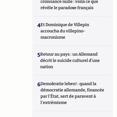
croissance nulle : voilà ce que
révèle le paradoxe français
4
Et Dominique de Villepin
accoucha du villepino-
macronisme
5
Retour au pays : un Allemand
décrit le suicide culturel d’une
nation
6
Demokratie leben! : quand la
démocratie allemande, financée
par l'État, sert de paravent à
l'extrémisme