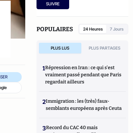
SUIVRE
POPULAIRES
24 Heures
7 Jours
PLUS LUS
PLUS PARTAGES
1
Répression en Iran : ce qui s'est
vraiment passé pendant que Paris
SER
regardait ailleurs
ogle
2
Immigration : les (très) faux-
semblants européens après Ceuta
3
Record du CAC 40 mais