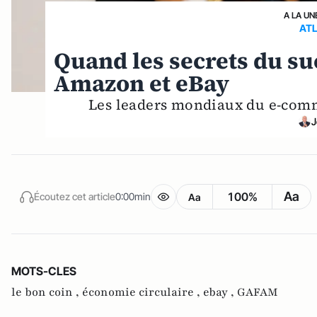
A LA UN
AT
Quand les secrets du su
Amazon et eBay
Les leaders mondiaux du e-comme
J
Aa
100%
Écoutez cet article
0:00min
Aa
MOTS-CLES
le bon coin ,
économie circulaire ,
ebay ,
GAFAM