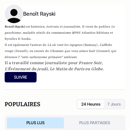
Benoît Rayski
Benoît Rayski
est historien, écrivain et journaliste. Il vient de publier
Le
avec
gauchisme, maladie sénile du communisme
Atlantico Editions et
Eyrolles E-books.
Il est également l'auteur de
Là où vont les cigognes
(Ramsay),
L'affiche
rouge
(Denoël), ou encore de
L'homme que vous aimez haïr
(Grasset)
qui
dénonce l' "anti-sarkozysme primaire" ambiant.
Il a travaillé comme journaliste pour
France Soir
,
L'Événement du jeudi
,
Le Matin de Paris
ou
Globe
.
SUIVRE
POPULAIRES
24 Heures
7 Jours
PLUS LUS
PLUS PARTAGES