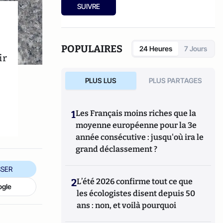
sur le modèle low cost (
Le low cost
, éditions
SUIVRE
La Découverte 2011). Il tient à jour
un site
Internet sur la concurrence
.
POPULAIRES
24 Heures
7 Jours
ir
PLUS LUS
PLUS PARTAGES
r
1
Les Français moins riches que la
moyenne européenne pour la 3e
année consécutive : jusqu'où ira le
grand déclassement ?
SER
2
L’été 2026 confirme tout ce que
ogle
les écologistes disent depuis 50
ans : non, et voilà pourquoi