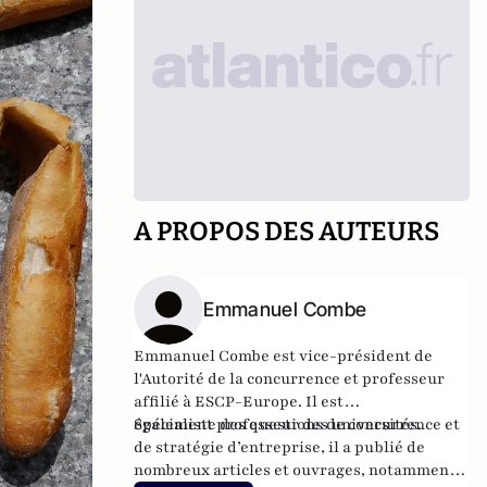
A PROPOS DES AUTEURS
Emmanuel Combe
Emmanuel Combe est
vice-président de
l'Autorité de la concurrence e
t professeur
affilié à ESCP-Europe. Il est
également
Spécialiste des questions de concurrence et
professeur des universités.
de stratégie d’entreprise, il a publié de
nombreux articles et ouvrages, notamment