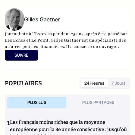
Gilles Gaetner
Journaliste à l’Express pendant 25 ans, après être passé par
Les Echos et Le Point, Gilles Gaetner est un spécialiste des
affaires politico-financières. Il a consacré un ouvrage
remarqué au président de la République, Les 100 jours de
SUIVRE
Macron (Fauves –Editions). Il est également l’auteur d’une
quinzaine de livres parmi lesquels L’Argent facile,
dictionnaire de la corruption en France (Stock), Le roman
d’un séducteur, les secrets de Roland Dumas (Jean-Claude
POPULAIRES
24 Heures
7 Jours
Lattès), La République des imposteurs (L’Archipel), Pilleurs
d’Afrique (Editions du Cerf).
PLUS LUS
PLUS PARTAGES
1
Les Français moins riches que la moyenne
européenne pour la 3e année consécutive : jusqu'où