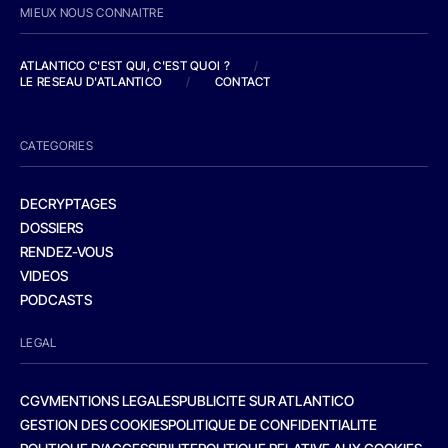
MIEUX NOUS CONNAITRE
ATLANTICO C'EST QUI, C'EST QUOI ?
/
LE RESEAU D'ATLANTICO
/
CONTACT
CATEGORIES
DECRYPTAGES
DOSSIERS
RENDEZ-VOUS
VIDEOS
PODCASTS
LEGAL
CGV
MENTIONS LEGALES
PUBLICITE SUR ATLANTICO
GESTION DES COOKIES
POLITIQUE DE CONFIDENTIALITE