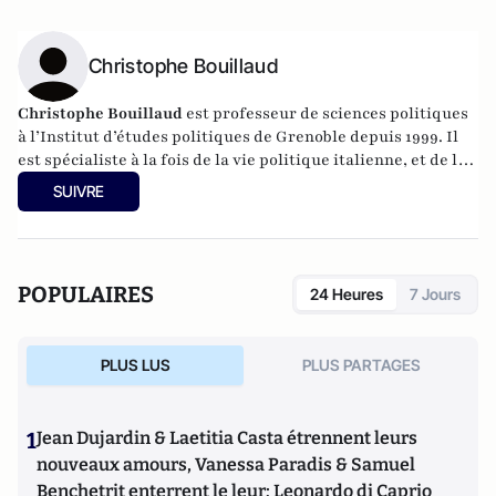
Christophe Bouillaud
Christophe Bouillaud
est professeur de sciences politiques
à l’Institut d’études politiques de Grenoble depuis 1999. Il
est spécialiste à la fois de la vie politique italienne, et de la
vie politique européenne, en particulier sous l’angle des
SUIVRE
partis.
POPULAIRES
24 Heures
7 Jours
PLUS LUS
PLUS PARTAGES
1
Jean Dujardin & Laetitia Casta étrennent leurs
nouveaux amours, Vanessa Paradis & Samuel
Benchetrit enterrent le leur; Leonardo di Caprio