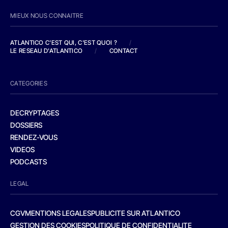
MIEUX NOUS CONNAITRE
ATLANTICO C'EST QUI, C'EST QUOI ?
/
LE RESEAU D'ATLANTICO
/
CONTACT
CATEGORIES
DECRYPTAGES
DOSSIERS
RENDEZ-VOUS
VIDEOS
PODCASTS
LEGAL
CGV
MENTIONS LEGALES
PUBLICITE SUR ATLANTICO
GESTION DES COOKIES
POLITIQUE DE CONFIDENTIALITE