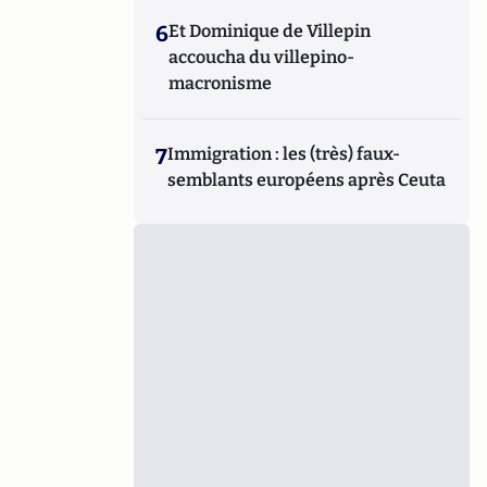
6
Et Dominique de Villepin
accoucha du villepino-
macronisme
7
Immigration : les (très) faux-
semblants européens après Ceuta