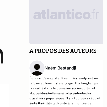
A PROPOS DES AUTEURS
Naëm Bestandji
Écrivain/essayiste,
Naëm Bestandji
est un
laïque et féministe engagé. Il a longtemps
travaillé dans le domaine socio-culturel
auprès des enfants et adolescents des
Il a publié de nombreux articles sur
quartiers populaires. Il y a toujours vécu et
l’islamisme politique.
a été très tôt confronté à la montée de
Son site internet :