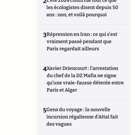
2
L’été 2026 confirme tout ce que
les écologistes disent depuis 50
ans : non, et voilà pourquoi
3
Répression en Iran : ce qui s'est
vraiment passé pendant que
Paris regardait ailleurs
4
Xavier Driencourt : l’arrestation
du chef de la DZ Mafia ne signe
qu’une vraie-fausse détente entre
Paris et Alger
5
Gens du voyage : la nouvelle
incursion régalienne d'Attal fait
des vagues