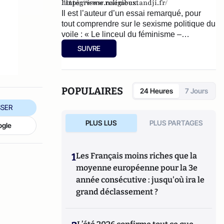
l'intégrisme religieux.
https://www.naembestandji.fr/
Il est l’auteur d’un essai remarqué, pour
tout comprendre sur le sexisme politique du
voile : « Le linceul du féminisme –
Caresser l’islamisme dans le sens du voile
SUIVRE
» (éditions Séramis, novembre 2021).
POPULAIRES
24 Heures
7 Jours
SER
PLUS LUS
PLUS PARTAGES
ogle
1
Les Français moins riches que la
moyenne européenne pour la 3e
année consécutive : jusqu'où ira le
grand déclassement ?