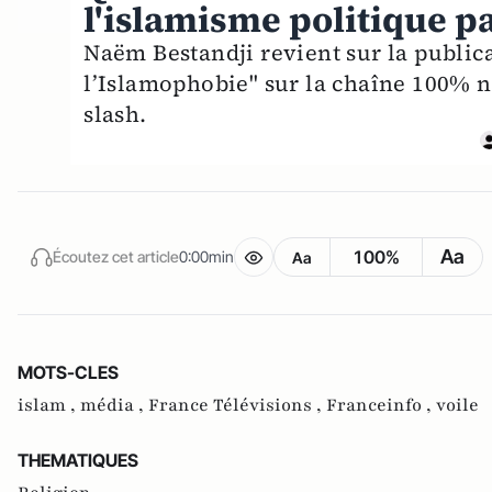
l'islamisme politique pa
Naëm Bestandji revient sur la public
l’Islamophobie" sur la chaîne 100% 
slash.
Aa
100%
Écoutez cet article
0:00min
Aa
MOTS-CLES
islam ,
média ,
France Télévisions ,
Franceinfo ,
voile
THEMATIQUES