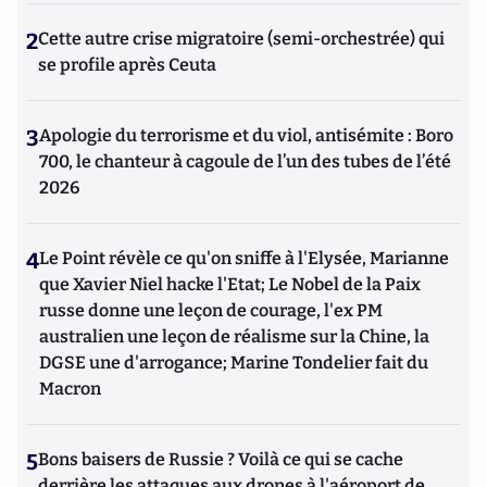
2
Cette autre crise migratoire (semi-orchestrée) qui
se profile après Ceuta
3
Apologie du terrorisme et du viol, antisémite : Boro
700, le chanteur à cagoule de l’un des tubes de l’été
2026
4
Le Point révèle ce qu'on sniffe à l'Elysée, Marianne
que Xavier Niel hacke l'Etat; Le Nobel de la Paix
russe donne une leçon de courage, l'ex PM
australien une leçon de réalisme sur la Chine, la
DGSE une d'arrogance; Marine Tondelier fait du
Macron
5
Bons baisers de Russie ? Voilà ce qui se cache
derrière les attaques aux drones à l'aéroport de