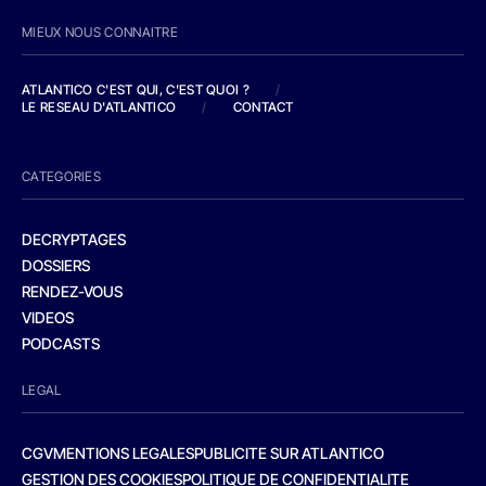
MIEUX NOUS CONNAITRE
ATLANTICO C'EST QUI, C'EST QUOI ?
/
LE RESEAU D'ATLANTICO
/
CONTACT
CATEGORIES
DECRYPTAGES
DOSSIERS
RENDEZ-VOUS
VIDEOS
PODCASTS
LEGAL
CGV
MENTIONS LEGALES
PUBLICITE SUR ATLANTICO
GESTION DES COOKIES
POLITIQUE DE CONFIDENTIALITE