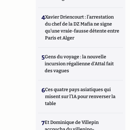
4
Xavier Driencourt : l’arrestation
du chef de la DZ Mafia ne signe
qu’une vraie-fausse détente entre
Paris et Alger
5
Gens du voyage : la nouvelle
incursion régalienne d'Attal fait
des vagues
6
Ces quatre pays asiatiques qui
misent sur l’IA pour renverser la
table
7
Et Dominique de Villepin
accoucha du villepino-