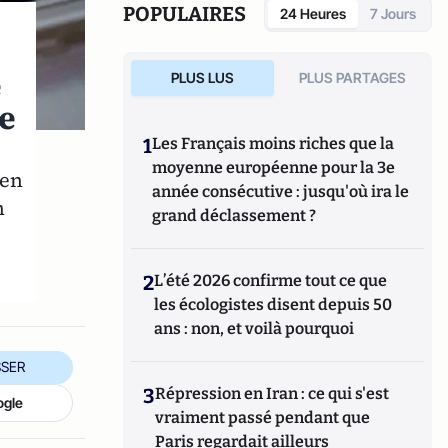
POPULAIRES
24 Heures
7 Jours
e
PLUS LUS
PLUS PARTAGES
e
1
Les Français moins riches que la
moyenne européenne pour la 3e
 en
année consécutive : jusqu'où ira le
n
grand déclassement ?
2
L’été 2026 confirme tout ce que
les écologistes disent depuis 50
ans : non, et voilà pourquoi
SER
3
Répression en Iran : ce qui s'est
ogle
vraiment passé pendant que
Paris regardait ailleurs