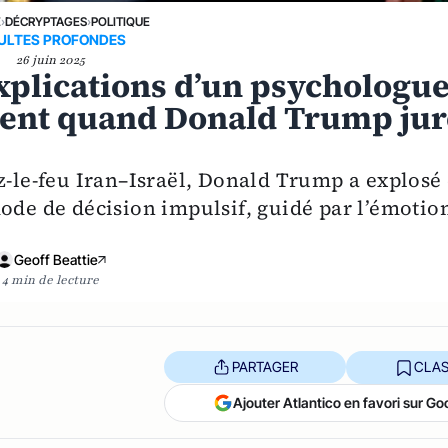
E
›
DÉCRYPTAGES
›
POLITIQUE
SULTES PROFONDES
26 juin 2025
explications d’un psychologu
iment quand Donald Trump jur
z-le-feu Iran–Israël, Donald Trump a explosé
mode de décision impulsif, guidé par l’émotio
Geoff Beattie
4 min de lecture
PARTAGER
CLAS
Ajouter Atlantico en favori sur Go