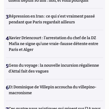
disent depuis 50 ans : non, et voilà pourquoi
3
Répression en Iran : ce qui s'est vraiment passé
pendant que Paris regardait ailleurs
4
Xavier Driencourt : l’arrestation du chef de la DZ
Mafia ne signe qu’une vraie-fausse détente entre
Paris et Alger
5
Gens du voyage : la nouvelle incursion régalienne
d'Attal fait des vagues
6
Et Dominique de Villepin accoucha du villepino-
macronisme
Ces quatre pays asiatiques qui misent sur l’IA pour