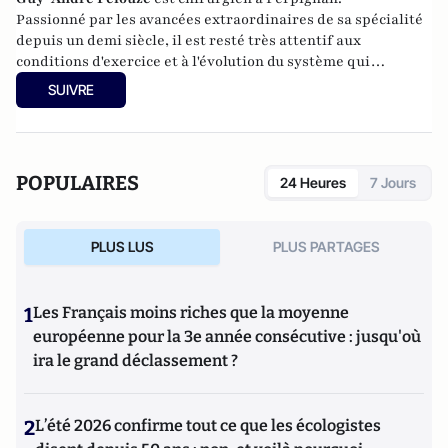
Passionné par les avancées extraordinaires de sa spécialité
depuis un demi siècle, il est resté très attentif aux
conditions d'exercice et à l'évolution du système qui
conditionnent la qualité des soins.
SUIVRE
POPULAIRES
24 Heures
7 Jours
PLUS LUS
PLUS PARTAGES
1
Les Français moins riches que la moyenne
européenne pour la 3e année consécutive : jusqu'où
ira le grand déclassement ?
2
L’été 2026 confirme tout ce que les écologistes