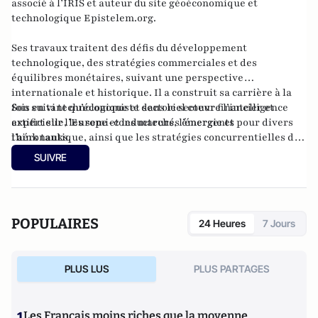
associé à l’IRIS et auteur du site géoéconomique et
technologique
Epistelem.org
.
Ses travaux traitent des défis du développement
technologique, des stratégies commerciales et des
équilibres monétaires, suivant une perspective
internationale et historique. Il a construit sa carrière à la
fois en tant qu’économiste dans le secteur financier et
Son suivi technologique et sectoriel couvre l’intelligence
expert sur l’Europe et les marchés émergents pour divers
artificielle, les semi-conducteurs, l’énergie et
think tanks.
l’aéronautique, ainsi que les stratégies concurrentielles des
grandes puissances dans ces domaines. Ingénieur de l’ISAE-
SUIVRE
Supaéro, il est également titulaire d’un master de l’École
d’économie de Toulouse et d’un doctorat de l’EHESS.
POPULAIRES
24 Heures
7 Jours
PLUS LUS
PLUS PARTAGES
1
Les Français moins riches que la moyenne