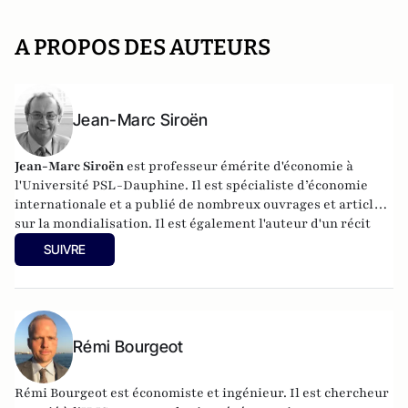
A PROPOS DES AUTEURS
Jean-Marc Siroën
Jean-Marc Siroën
est professeur émérite d'économie à
l'Université PSL-Dauphine. Il est spécialiste d’économie
internationale et a publié de nombreux ouvrages et articles
sur la mondialisation. Il est également l'auteur d'un récit
romancé (en trois tomes) autour de l'économiste J.M. Keynes
SUIVRE
: "Mr Keynes et les extravagants". Site :
www.jean-
marcsiroen.dauphine.
fr
Rémi Bourgeot
Rémi Bourgeot est économiste et ingénieur. Il est chercheur