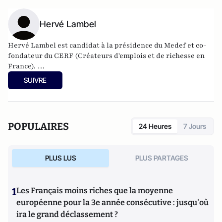
Hervé Lambel
Hervé Lambel
est candidat à la présidence du Medef et co-
fondateur du
CERF
(Créateurs d'emplois et de richesse en
France).
SUIVRE
D’une lignée d’entrepreneurs, il est diplômé de l’EPSCI
(Essec). Il entre en 2000 à la CGPME, puis fonde en 2003 le
CERF, dont il devient Président et porte-parole en 2004. Il
fait notamment partie des premiers lanceurs d'alerte sur la
POPULAIRES
24 Heures
7 Jours
crise économique et les problèmes de trésorerie des
entreprises. Il est également le créateur d’HLDC, société de
service et d’investissement.
PLUS LUS
PLUS PARTAGES
1
Les Français moins riches que la moyenne
européenne pour la 3e année consécutive : jusqu'où
ira le grand déclassement ?