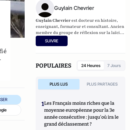
Guylain Chevrier
Guylain Chevrier
est docteur en histoire,
enseignant, formateur et consultant. Ancien
membre du groupe de réflexion sur la laïcité
auprès du Haut conseil à l’intégration.
SUIVRE
Dernier ouvrage :
Laïcité, émancipation et
fié
travail social,
L’Harmattan, sous la direction
de Guylain Chevrier, juillet 2017, 270 pages.
-
POPULAIRES
24 Heures
7 Jours
PLUS LUS
PLUS PARTAGES
SER
1
Les Français moins riches que la
ogle
moyenne européenne pour la 3e
année consécutive : jusqu'où ira le
grand déclassement ?