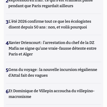
2
Répression en Iran : ce qui s'est vraiment passé
pendant que Paris regardait ailleurs
3
L’été 2026 confirme tout ce que les écologistes
disent depuis 50 ans : non, et voilà pourquoi
4
Xavier Driencourt : l’arrestation du chef de la DZ
Mafia ne signe qu’une vraie-fausse détente entre
Paris et Alger
5
Gens du voyage : la nouvelle incursion régalienne
d'Attal fait des vagues
6
Et Dominique de Villepin accoucha du villepino-
macronisme