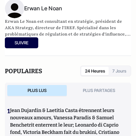
Erwan Le Noan
Erwan Le Noan est consultant en stratégie, président de
AKA Strategy, directeur de l'IREF. Spécialisé dans les
problématiques de régulation et de stratégies d'influence, il
a enseigné le droit et l'économie à Sciences Po et Assas. Il est
SUIVRE
également membre de la Fondapol et auteur de plusieurs
ouvrages.
POPULAIRES
24 Heures
7 Jours
PLUS LUS
PLUS PARTAGES
1
Jean Dujardin & Laetitia Casta étrennent leurs
nouveaux amours, Vanessa Paradis & Samuel
Benchetrit enterrent le leur; Leonardo di Caprio
fond, Victoria Beckham fait du brukini, Cristiano