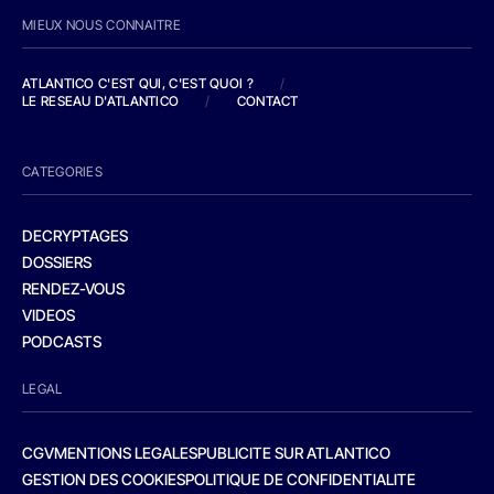
MIEUX NOUS CONNAITRE
ATLANTICO C'EST QUI, C'EST QUOI ?
/
LE RESEAU D'ATLANTICO
/
CONTACT
CATEGORIES
DECRYPTAGES
DOSSIERS
RENDEZ-VOUS
VIDEOS
PODCASTS
LEGAL
CGV
MENTIONS LEGALES
PUBLICITE SUR ATLANTICO
GESTION DES COOKIES
POLITIQUE DE CONFIDENTIALITE