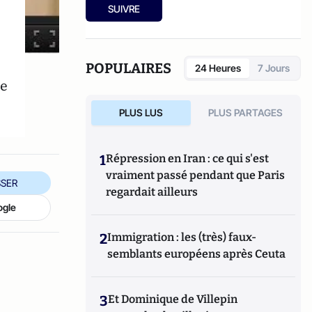
Ensuite, responsable de la rubrique
SUIVRE
Multimedia de ELLE, avant d’écrire sur les
médias à Arrêt sur Images et de collaborer
avec Atlantico. Par ailleurs fut blogueur,
avec Le Phare à partir de 2005 sur le site du
POPULAIRES
24 Heures
7 Jours
Monde qui a fermé sa plateforme de blogs.
ce
Revue de presse quotidienne sur Twitter
depuis 2007.
PLUS LUS
PLUS PARTAGES
1
Répression en Iran : ce qui s'est
vraiment passé pendant que Paris
SER
regardait ailleurs
ogle
2
Immigration : les (très) faux-
semblants européens après Ceuta
3
Et Dominique de Villepin