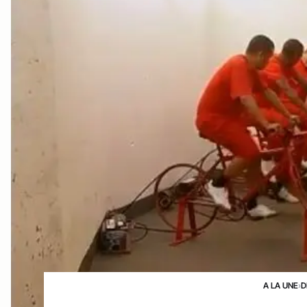
A LA UNE
›
D