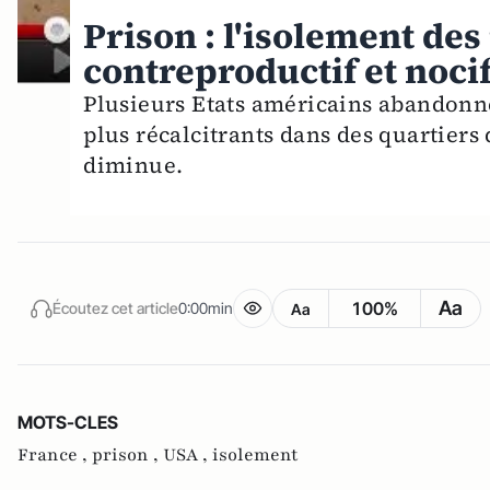
Prison : l'isolement des
contreproductif et noci
Plusieurs Etats américains abandonne
plus récalcitrants dans des quartiers 
diminue.
Aa
100%
Écoutez cet article
0:00min
Aa
MOTS-CLES
France ,
prison ,
USA ,
isolement