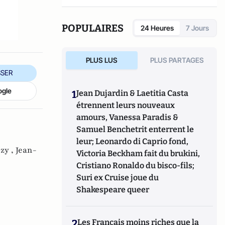
engagées".
POPULAIRES
24 Heures
7 Jours
PLUS LUS
PLUS PARTAGES
SER
ogle
1
Jean Dujardin & Laetitia Casta
étrennent leurs nouveaux
amours, Vanessa Paradis &
Samuel Benchetrit enterrent le
leur; Leonardo di Caprio fond,
zy ,
Jean-
Victoria Beckham fait du brukini,
Cristiano Ronaldo du bisco-fils;
Suri ex Cruise joue du
Shakespeare queer
2
Les Français moins riches que la