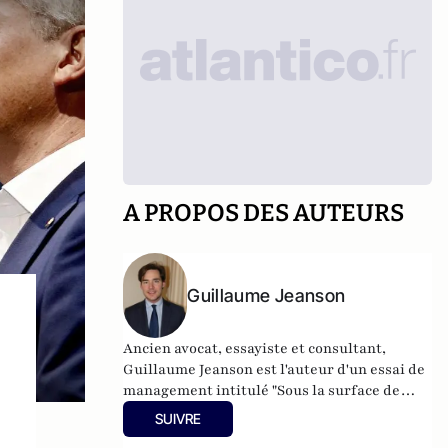
A PROPOS DES AUTEURS
Guillaume Jeanson
Ancien avocat, essayiste et consultant,
Guillaume Jeanson est l'auteur d'un essai de
management intitulé "Sous la surface de
l'engagement - Comprendre et prévenir les
SUIVRE
dérives managériales des organisations
a