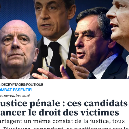
E
›
DÉCRYPTAGES
›
POLITIQUE
OMBAT ESSENTIEL
25 novembre 2016
justice pénale : ces candidats
vancer le droit des victimes
partagent un même constat de la justice, tous
 Plusieurs, cependant, se positionnent sur l