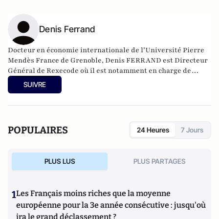
Denis Ferrand
Docteur en économie internationale de l’Université Pierre
Mendès France de Grenoble, Denis FERRAND est Directeur
Général de Rexecode où il est notamment en charge de
l’analyse de la conjoncture de la France et des prévisions
SUIVRE
macroéconomiques globales. Il est également vice-
Président de la Société d’Economie Politique. Il est membre
du Conseil National de l’Industrie et du Conseil
d’Orientation pour l’Emploi au titre de personnalité
POPULAIRES
24 Heures
7 Jours
qualifiée. Chroniqueur pour Les Echos, il est chargé du
cours d’analyse de la conjoncture à l’Institut Gestion de
Patrimoine de l’Université Paris-Dauphine et pour le
PLUS LUS
PLUS PARTAGES
Master APE de l’université Paris-Panthéon Assas.
1
Les Français moins riches que la moyenne
européenne pour la 3e année consécutive : jusqu'où
ira le grand déclassement ?