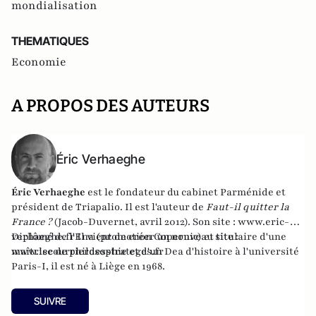
mondialisation
THEMATIQUES
Economie
A PROPOS DES AUTEURS
Éric Verhaeghe
Éric Verhaeghe
est le fondateur du
cabinet Parménide
et
président de
Triapalio
. Il est l'auteur de
Faut-il quitter la
France ?
(Jacob-Duvernet, avril 2012). Son site :
www.eric-
verhaeghe.fr
Diplômé de l'Ena (promotion Copernic) et titulaire d'une
Il vient de créer un nouveau site :
www.lecourrierdesstrateges.fr
maîtrise de philosophie et d'un Dea d'histoire à l'université
Paris-I, il est né à Liège en 1968.
SUIVRE