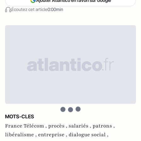
Ajouter Atlantico en favori sur Google
Écoutez cet article
0:00min
MOTS-CLES
France Télécom ,
procès ,
salariés ,
patrons ,
libéralisme ,
entreprise ,
dialogue social ,