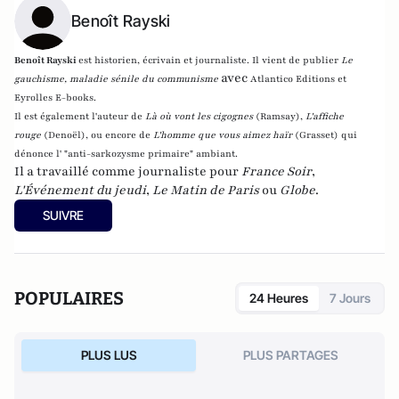
Benoît Rayski
Benoît Rayski
est historien, écrivain et journaliste. Il vient de publier
Le
avec
gauchisme, maladie sénile du communisme
Atlantico Editions et
Eyrolles E-books.
Il est également l'auteur de
Là où vont les cigognes
(Ramsay),
L'affiche
rouge
(Denoël), ou encore de
L'homme que vous aimez haïr
(Grasset)
qui
dénonce l' "anti-sarkozysme primaire" ambiant.
Il a travaillé comme journaliste pour
France Soir
,
L'Événement du jeudi
,
Le Matin de Paris
ou
Globe
.
SUIVRE
POPULAIRES
24 Heures
7 Jours
PLUS LUS
PLUS PARTAGES