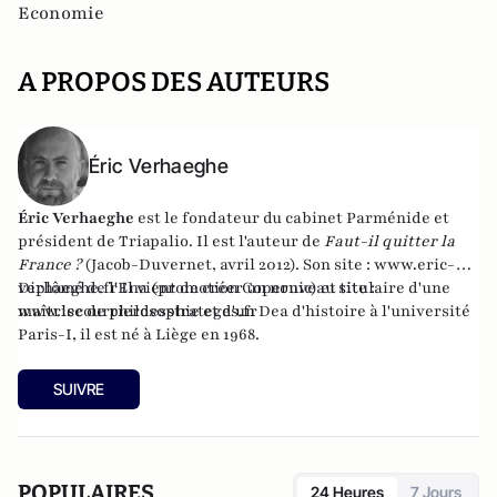
Economie
A PROPOS DES AUTEURS
Éric Verhaeghe
Éric Verhaeghe
est le fondateur du
cabinet Parménide
et
président de
Triapalio
. Il est l'auteur de
Faut-il quitter la
France ?
(Jacob-Duvernet, avril 2012). Son site :
www.eric-
verhaeghe.fr
Diplômé de l'Ena (promotion Copernic) et titulaire d'une
Il vient de créer un nouveau site :
www.lecourrierdesstrateges.fr
maîtrise de philosophie et d'un Dea d'histoire à l'université
Paris-I, il est né à Liège en 1968.
SUIVRE
POPULAIRES
24 Heures
7 Jours