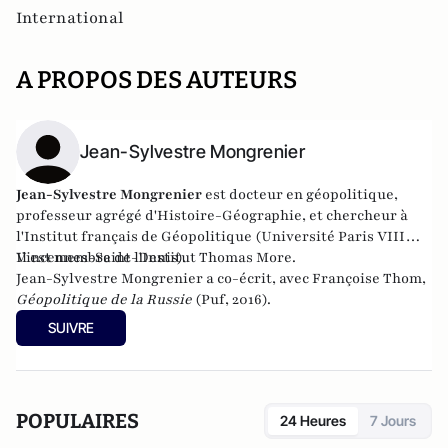
International
A PROPOS DES AUTEURS
Jean-Sylvestre Mongrenier
Jean-Sylvestre Mongrenier
est docteur en géopolitique,
professeur agrégé d'Histoire-Géographie, et chercheur à
l'Institut français de Géopolitique (Université Paris VIII
Vincennes-Saint-Denis).
Il est membre de l
'Institut Thomas More
.
Jean-Sylvestre Mongrenier a co-écrit, avec Françoise Thom,
Géopolitique de la Russie
(Puf, 2016).
SUIVRE
POPULAIRES
24 Heures
7 Jours