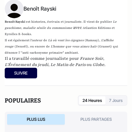
Benoît Rayski
Benoît Rayski
est historien, écrivain et journaliste. Il vient de publier
Le
avec
gauchisme, maladie sénile du communisme
Atlantico Editions et
Eyrolles E-books.
Il est également l'auteur de
Là où vont les cigognes
(Ramsay),
L'affiche
rouge
(Denoël), ou encore de
L'homme que vous aimez haïr
(Grasset)
qui
dénonce l' "anti-sarkozysme primaire" ambiant.
Il a travaillé comme journaliste pour
France Soir
,
L'Événement du jeudi
,
Le Matin de Paris
ou
Globe
.
SUIVRE
POPULAIRES
24 Heures
7 Jours
PLUS LUS
PLUS PARTAGES