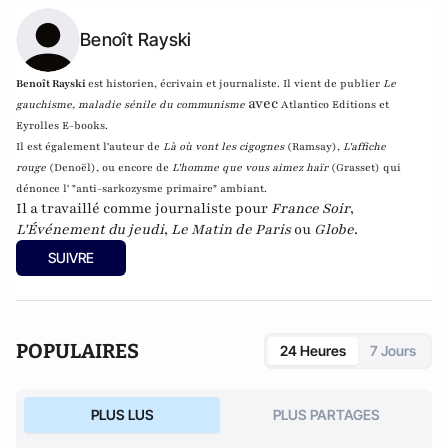
Benoît Rayski
Benoît Rayski
est historien, écrivain et journaliste. Il vient de publier
Le
avec
gauchisme, maladie sénile du communisme
Atlantico Editions et
Eyrolles E-books.
Il est également l'auteur de
Là où vont les cigognes
(Ramsay),
L'affiche
rouge
(Denoël), ou encore de
L'homme que vous aimez haïr
(Grasset)
qui
dénonce l' "anti-sarkozysme primaire" ambiant.
Il a travaillé comme journaliste pour
France Soir
,
L'Événement du jeudi
,
Le Matin de Paris
ou
Globe
.
SUIVRE
POPULAIRES
24 Heures
7 Jours
PLUS LUS
PLUS PARTAGES