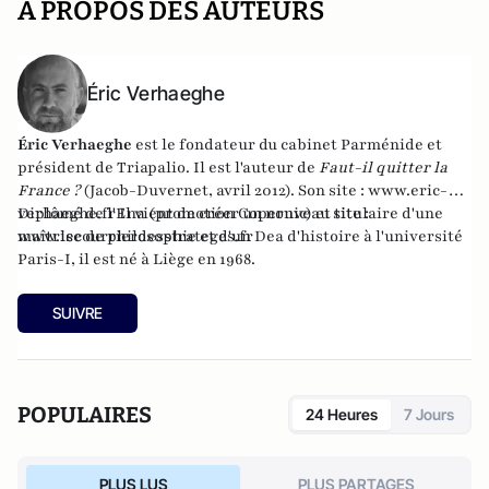
A PROPOS DES AUTEURS
Éric Verhaeghe
Éric Verhaeghe
est le fondateur du
cabinet Parménide
et
président de
Triapalio
. Il est l'auteur de
Faut-il quitter la
France ?
(Jacob-Duvernet, avril 2012). Son site :
www.eric-
verhaeghe.fr
Diplômé de l'Ena (promotion Copernic) et titulaire d'une
Il vient de créer un nouveau site :
www.lecourrierdesstrateges.fr
maîtrise de philosophie et d'un Dea d'histoire à l'université
Paris-I, il est né à Liège en 1968.
SUIVRE
POPULAIRES
24 Heures
7 Jours
PLUS LUS
PLUS PARTAGES