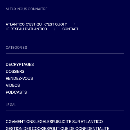
MIEUX NOUS CONNAITRE
ATLANTICO C'EST QUI, C'EST QUOI ?
/
LE RESEAU D'ATLANTICO
/
CONTACT
CATEGORIES
DECRYPTAGES
DOSSIERS
RENDEZ-VOUS
VIDEOS
PODCASTS
LEGAL
CGV
MENTIONS LEGALES
PUBLICITE SUR ATLANTICO
GESTION DES COOKIES
POLITIQUE DE CONFIDENTIALITE