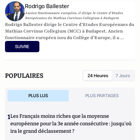
Rodrigo Ballester
Ancien fonctionnaire européen, il dirige le Centre d’Etudes
Européennes du Mathias Corvinus Collegium à Budapest.
Rodrigo Ballester dirige le Centre d’Etudes Européennes du
Mathias Corvinus Collegium (MCC) à Budapest. Ancien
fonctionnaire européen issu du Collège d’Europe, il a
notamment été membre de cabinet du Commissaire à
SUIVRE
l’Éducation et à la Culture de 2014 à 2019. Twitter :
@rodballester
POPULAIRES
24 Heures
7 Jours
PLUS LUS
PLUS PARTAGES
1
Les Français moins riches que la moyenne
européenne pour la 3e année consécutive : jusqu'où
ira le grand déclassement ?