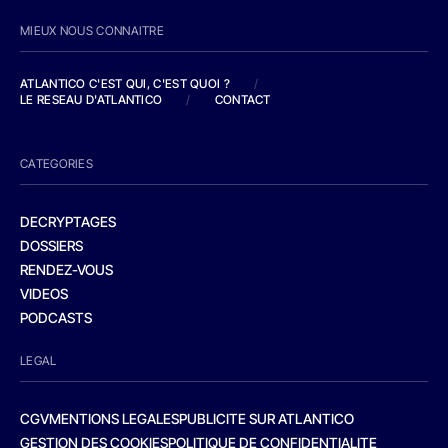
MIEUX NOUS CONNAITRE
ATLANTICO C'EST QUI, C'EST QUOI ?
/
LE RESEAU D'ATLANTICO
/
CONTACT
CATEGORIES
DECRYPTAGES
DOSSIERS
RENDEZ-VOUS
VIDEOS
PODCASTS
LEGAL
CGV
MENTIONS LEGALES
PUBLICITE SUR ATLANTICO
GESTION DES COOKIES
POLITIQUE DE CONFIDENTIALITE