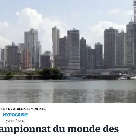
E
›
DÉCRYPTAGES
›
ECONOMIE
HYPOCRISIE
5 avril 2016
championnat du monde des