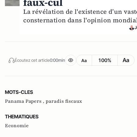
faux-cul
La révélation de l'existence d’un vas
consternation dans l'opinion mondiale.
J
Aa
100%
Écoutez cet article
0:00min
Aa
MOTS-CLES
Panama Papers ,
paradis fiscaux
THEMATIQUES
Economie