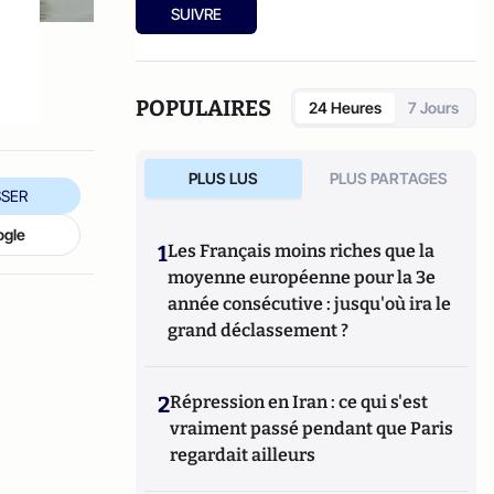
SUIVRE
POPULAIRES
24 Heures
7 Jours
PLUS LUS
PLUS PARTAGES
SER
ogle
1
Les Français moins riches que la
moyenne européenne pour la 3e
année consécutive : jusqu'où ira le
grand déclassement ?
2
Répression en Iran : ce qui s'est
vraiment passé pendant que Paris
regardait ailleurs