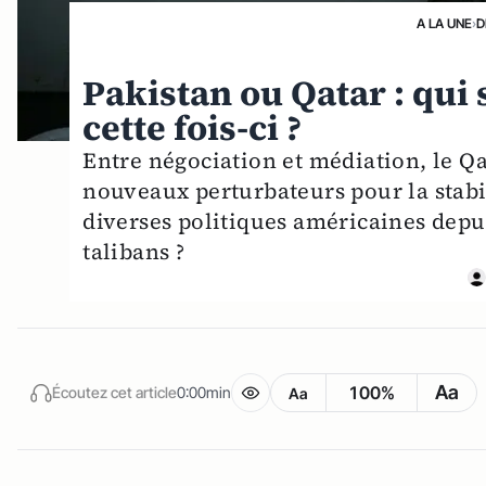
A LA UNE
›
D
Pakistan ou Qatar : qui 
cette fois-ci ?
Entre négociation et médiation, le Qat
nouveaux perturbateurs pour la stabil
diverses politiques américaines depu
talibans ?
Aa
100%
Écoutez cet article
0:00min
Aa