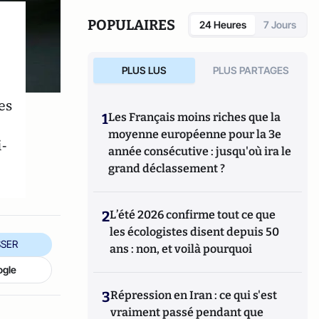
Prospective et Sécurité en Europe (IPSE).
POPULAIRES
24 Heures
7 Jours
PLUS LUS
PLUS PARTAGES
es
1
Les Français moins riches que la
moyenne européenne pour la 3e
-
année consécutive : jusqu'où ira le
grand déclassement ?
2
L’été 2026 confirme tout ce que
les écologistes disent depuis 50
SER
ans : non, et voilà pourquoi
ogle
3
Répression en Iran : ce qui s'est
vraiment passé pendant que