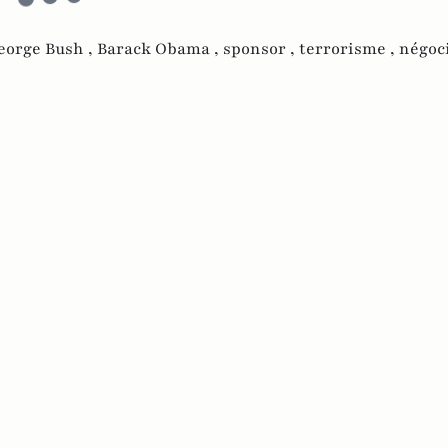
eorge Bush ,
Barack Obama ,
sponsor ,
terrorisme ,
négoci