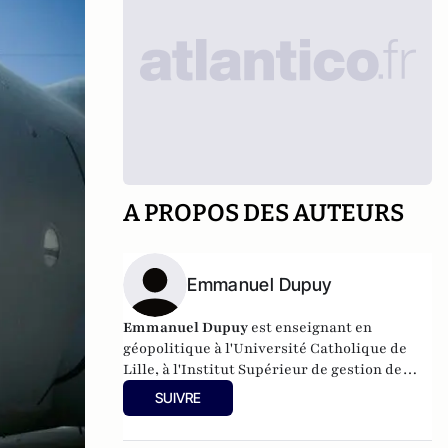
A PROPOS DES AUTEURS
Emmanuel Dupuy
Emmanuel Dupuy
est enseignant en
géopolitique à l'Université Catholique de
Lille, à l'Institut Supérieur de gestion de
Paris, à l'école des Hautes Études
SUIVRE
Internationales et Politiques. Il est
également président de l'Institut