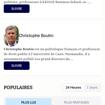
politiste, professeure à KEDGE Business School, co-
responsable du comité scientifique de la Revue Politique et
SUIVRE
Parlementaire.
Christophe Boutin
Christophe Boutin
est un politologue français et professeur
de droit public à l’université de Caen-Normandie, il a
notamment publié
Les grand discours du
XXe siècle
(Flammarion 2009) et co-dirigé
Le dictionnaire
SUIVRE
du conservatisme
(Cerf 2017), le
Le dictionnaire des
populismes
(Cerf 2019) et
Le dictionnaire du progressisme
(Seuil 2022). Christophe Boutin est membre de la Fondation
du Pont-Neuf.
POPULAIRES
24 Heures
7 Jours
PLUS LUS
PLUS PARTAGES