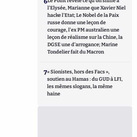
6
Le Point révèle ce qu'on sniffe à
l'Elysée, Marianne que Xavier Niel
hacke l'Etat; Le Nobel de la Paix
russe donne une leçon de
courage, l'ex PM australien une
leçon de réalisme sur la Chine, la
DGSE une d'arrogance; Marine
Tondelier fait du Macron
7
« Sionistes, hors des Facs »,
soutien au Hamas : du GUD à LFI,
les mêmes slogans, la même
haine