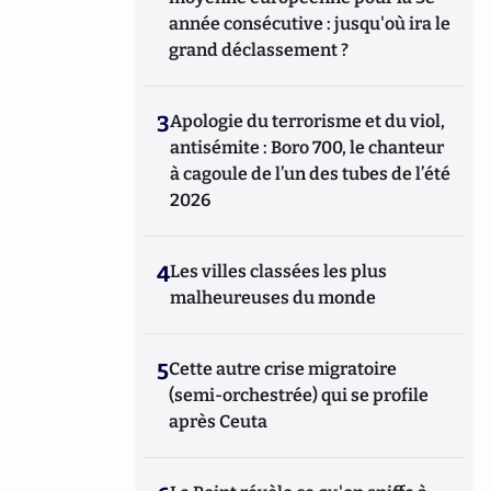
littérature et à ceux qui la font : « Atlantico-
année consécutive : jusqu'où ira le
Litterati ».
grand déclassement ?
3
Apologie du terrorisme et du viol,
antisémite : Boro 700, le chanteur
à cagoule de l’un des tubes de l’été
2026
4
Les villes classées les plus
malheureuses du monde
5
Cette autre crise migratoire
(semi-orchestrée) qui se profile
après Ceuta