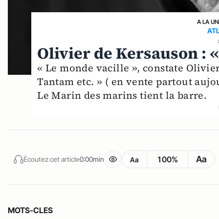
A LA UN
ATL
Olivier de Kersauson : «
« Le monde vacille », constate Olivie
Tantam etc. » ( en vente partout auj
Le Marin des marins tient la barre.
Aa
100%
Écoutez cet article
0:00min
Aa
MOTS-CLES