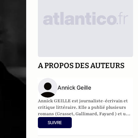
A PROPOS DES AUTEURS
Annick Geille
Annick GEILLE est journaliste-écrivain et
critique littéraire. Elle a publié plusieurs
romans (Grasset, Gallimard, Fayard ) et un
essai : « Le nouvel Homme » (Lattès) Elle a
SUIVRE
obtenu entre autres le prix du Premier
Roman, le prix Alfred Née de l’académie